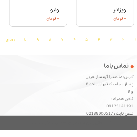
ویزادر
ولیو
۰ تومان
۰ تومان
۱
۲
۳
۴
۵
۶
۷
۸
۹
۱۰
بعدی
تماس با ما
آدرس: ملاصدرا گرمسار غربی
پاساژ سرامیک تهران واحد 8
و 9
تلفن همراه :
09123141191
​​​​​​​تلفن ثابت : 02188600517
تمام حقوق این سایت برای اطلس محفوظ است.