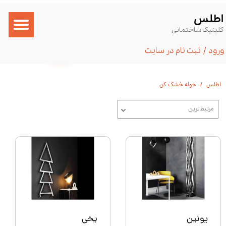
​اطلس
حساب کاربری من
کلینیک ساختمانی
تغییر گذر واژه
۰
ورود
/
ثبت نام در سایت
سفارشات
اطلس
حوله خشک کن
خروج از حساب کاربری
مرتبط‌ترین
یونین
یخی