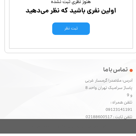
هنوز نظری ثبت نشده
اولین نفری باشید که نظر می‌دهید
ثبت نظر
تماس با ما
آدرس: ملاصدرا گرمسار غربی
پاساژ سرامیک تهران واحد 8
و 9
تلفن همراه :
09123141191
​​​​​​​تلفن ثابت : 02188600517
تمام حقوق این سایت برای اطلس محفوظ است.